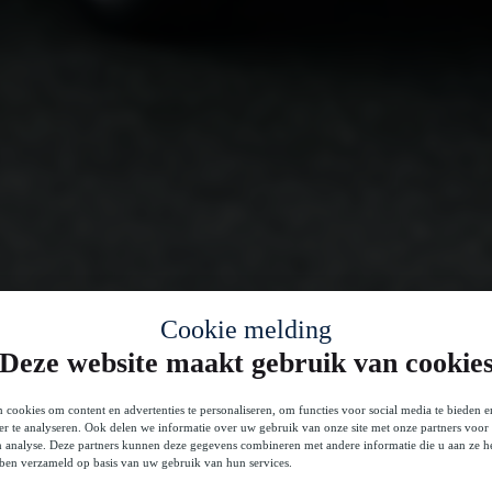
Cookie melding
Deze website maakt gebruik van cookie
 cookies om content en advertenties te personaliseren, om functies voor social media te bieden 
er te analyseren. Ook delen we informatie over uw gebruik van onze site met onze partners voor 
n analyse. Deze partners kunnen deze gegevens combineren met andere informatie die u aan ze he
bben verzameld op basis van uw gebruik van hun services.