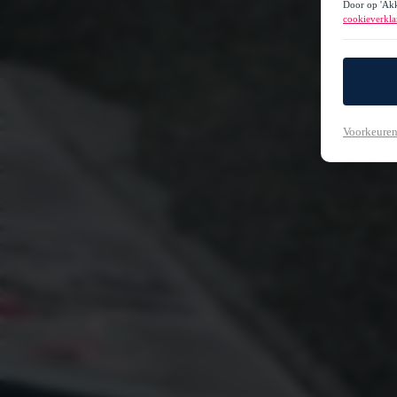
Door op 'Akk
cookieverkla
Voorkeuren