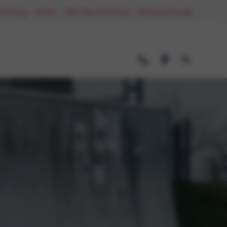
De Koning
Nieuws
Mijn Maas-De Koning
Werkplaatsafspraak