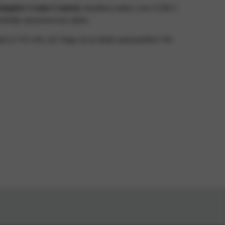
daptive Cruise Control
, draadloos laden, twee USB-C
eltelijk autonoom kan rijden.
d is? Of wilt u de Taigo tot in detail samenstellen? We