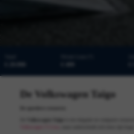
Vanaf
Private Lease (*)
Za
€ 29.990
€ 499
€ 
De Volkswagen Taigo
De sportieve crossover.
De
Volkswagen Taigo
is een elegante en compacte crossove
Volkswagen T-Cross
, maar onderscheidt zich door zijn hoge