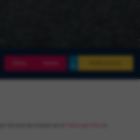
INRUILEN
Offerte
Proefrit
é. Hij deelt zijn techniek met de
Volkswagen Polo
en