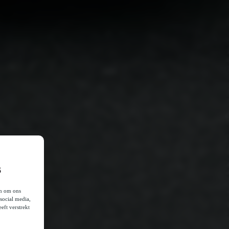
s
en om ons
social media,
eft verstrekt