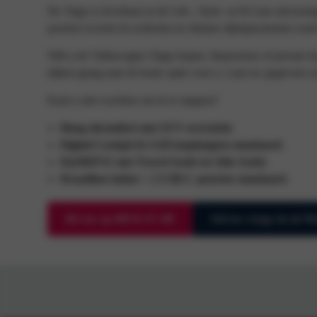
De Taigo is leverbaar in de Life-, Style- en R-Line-uitvoeri
poorten (voorin én achterin) en slimme rijhulpsystemen zoal
Wilt u de Volkswagen Taigo kopen, financieren of private lea
kijken graag naar de beste optie voor u. Laat uw gegevens 
Kunt u niet wachten om in te stappen?
Hoog zitcomfort met SUV-overzicht
;
Digital Cockpit & LED-koplampen standaard
;
IQ.DRIVE met Travel Assist en Side Assist
;
Draadloos laden + 2 USB-C poorten standaard
.
Bel ons op 088 02 07 200
Stel uw vraag via de 