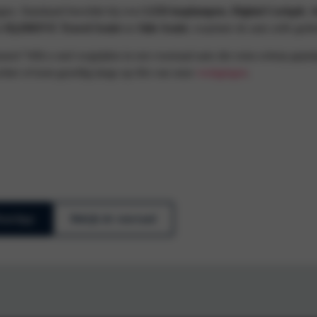
ngen. Standaard beschikt hij over
LED-koplampen
,
Digital Cockpit
,
A
s
IQ.DRIVE Travel Assist
en
Side Assist
, waarmee de auto zelfs gede
sen? Wilt u snel wegrijden in een voorraad auto die extra scherp geprijs
achter of kom gezellig langs op één van onze
vestigingen
.
WhatsApp
Bekijk de voorraad