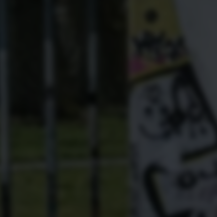
UPRA Private Lease
lijke acties
n
gens