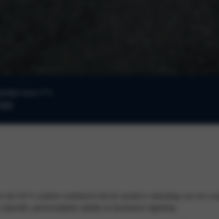
kelijke lease (**)
521
r die SUV-comfort combineert met de sportieve uitstraling van een coup
 zitpositie, gestroomlijnde daklijn en dynamisch rijgedrag.