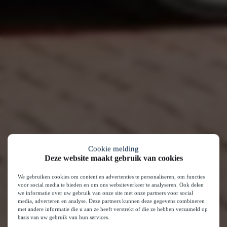
Cookie melding
Deze website maakt gebruik van cookies
We gebruiken cookies om content en advertenties te personaliseren, om functies
voor social media te bieden en om ons websiteverkeer te analyseren. Ook delen
we informatie over uw gebruik van onze site met onze partners voor social
media, adverteren en analyse. Deze partners kunnen deze gegevens combineren
met andere informatie die u aan ze heeft verstrekt of die ze hebben verzameld op
basis van uw gebruik van hun services.