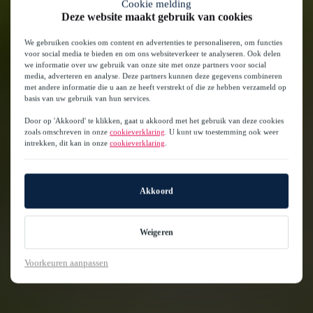
Cookie melding
Deze website maakt gebruik van cookies
We gebruiken cookies om content en advertenties te personaliseren, om functies
voor social media te bieden en om ons websiteverkeer te analyseren. Ook delen
we informatie over uw gebruik van onze site met onze partners voor social
media, adverteren en analyse. Deze partners kunnen deze gegevens combineren
met andere informatie die u aan ze heeft verstrekt of die ze hebben verzameld op
basis van uw gebruik van hun services.
Door op 'Akkoord' te klikken, gaat u akkoord met het gebruik van deze cookies
zoals omschreven in onze
cookieverklaring
. U kunt uw toestemming ook weer
intrekken, dit kan in onze
cookieverklaring
.
Akkoord
Weigeren
Voorkeuren aanpassen