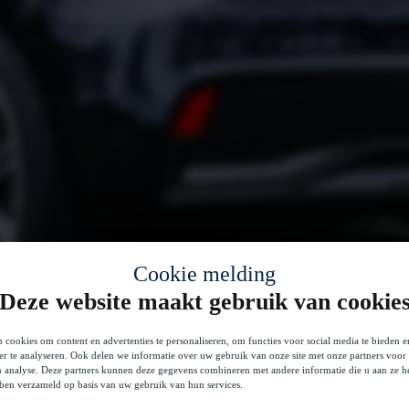
Cookie melding
Deze website maakt gebruik van cookie
 cookies om content en advertenties te personaliseren, om functies voor social media te bieden 
er te analyseren. Ook delen we informatie over uw gebruik van onze site met onze partners voor 
n analyse. Deze partners kunnen deze gegevens combineren met andere informatie die u aan ze he
bben verzameld op basis van uw gebruik van hun services.