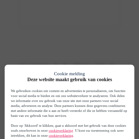
Grid block & Slider block
Cookie melding
Deze website maakt gebruik van cookies
We gebruiken cookies om content en advertenties te personaliseren, om functies
voor social media te bieden en om ons websiteverkeer te analyseren. Ook delen
we informatie over uw gebruik van onze site met onze partners voor social
media, adverteren en analyse. Deze partners kunnen deze gegevens combineren
met andere informatie die u aan ze heeft verstrekt of die ze hebben verzameld op
basis van uw gebruik van hun services.
Door op 'Akkoord' te klikken, gaat u akkoord met het gebruik van deze cookies
zoals omschreven in onze
cookieverklaring
. U kunt uw toestemming ook weer
intrekken, dit kan in onze
cookieverklaring
.