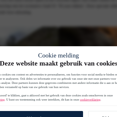
rschap met de exclusieve Audi S5 ‘50 year edition’. Deze speciale edit
nde luxe-uitrusting.
Cookie melding
Deze website maakt gebruik van cookie
 cookies om content en advertenties te personaliseren, om functies voor social media te bieden 
er te analyseren. Ook delen we informatie over uw gebruik van onze site met onze partners voor 
n analyse. Deze partners kunnen deze gegevens combineren met andere informatie die u aan ze he
bben verzameld op basis van uw gebruik van hun services.
oord' te klikken, gaat u akkoord met het gebruik van deze cookies zoals omschreven in onze
ring
. U kunt uw toestemming ook weer intrekken, dit kan in onze
cookieverklaring
.