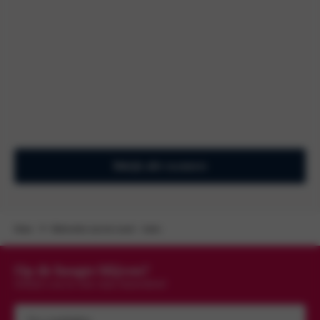
Bekijk alle vacatures
Home
Medewerker aan het woord – Jouke
Op de hoogte blijven?
Schrijf u nu in voor onze nieuwsbrief
Uw