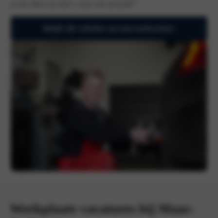
je niet alleen aan auto’s, maar ook aan jezelf!
Bekijk alle verhalen van onze medewerkers
Werkplaats vacatures bij Maas-