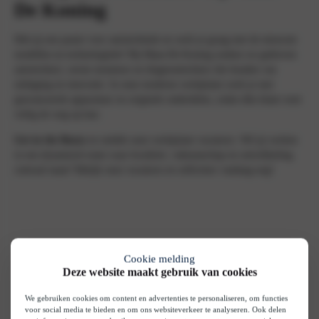
De Koning
Heb jij een passie voor autotechniek en werk je graag met de nieuwste
modellen en technologieën? Bij Maas-De Koning zoeken we gedreven
autotechnici, eerste monteurs en diagnosetechnici die houden van
uitdaging en innovatie. In onze moderne werkplaats werk je met
geavanceerde apparatuur en originele onderdelen, zodat elke klant weer
veilig de weg op kan.
Get in the Buzzz
en ontdek onze werkplaats vacatures. Wil jij werken
in een dynamisch team waar kwaliteit, vakmanschap en ontwikkeling
centraal staan? Bekijk onze vacatures en solliciteer vandaag nog!
Cookie melding
Deze website maakt gebruik van cookies
We gebruiken cookies om content en advertenties te personaliseren, om functies
voor social media te bieden en om ons websiteverkeer te analyseren. Ook delen