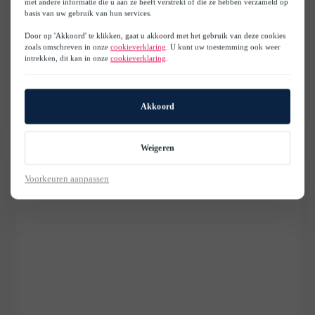
met andere informatie die u aan ze heeft verstrekt of die ze hebben verzameld op
basis van uw gebruik van hun services.
Door op 'Akkoord' te klikken, gaat u akkoord met het gebruik van deze cookies
zoals omschreven in onze
cookieverklaring
. U kunt uw toestemming ook weer
intrekken, dit kan in onze
cookieverklaring
.
Akkoord
Weigeren
Voorkeuren aanpassen