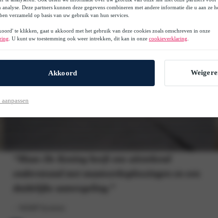
n analyse. Deze partners kunnen deze gegevens combineren met andere informatie die u aan ze he
bben verzameld op basis van uw gebruik van hun services.
oord' te klikken, gaat u akkoord met het gebruik van deze cookies zoals omschreven in onze
ring
. U kunt uw toestemming ook weer intrekken, dit kan in onze
cookieverklaring
.
Weigere
Akkoord
 aanpassen
“Maas-De Koning heeft ons uitstekend
ondersteund met maatwerkoplossingen en een
duidelijke autoregeling.”
– WARP Systems