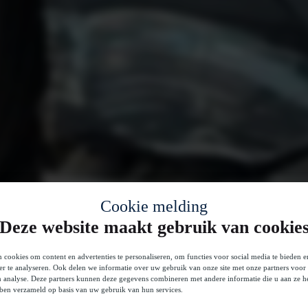
Cookie melding
Deze website maakt gebruik van cookie
 cookies om content en advertenties te personaliseren, om functies voor social media te bieden 
er te analyseren. Ook delen we informatie over uw gebruik van onze site met onze partners voor 
n analyse. Deze partners kunnen deze gegevens combineren met andere informatie die u aan ze he
bben verzameld op basis van uw gebruik van hun services.