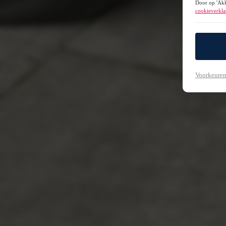
Door op 'Akk
cookieverkla
Voorkeuren