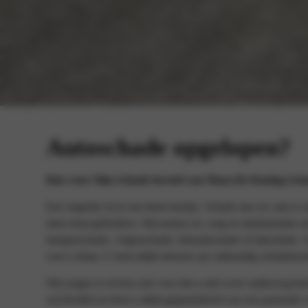
Autoschade opgelopen?
Kies voor Slim Schade herstel van Maas-De Koning Sch
Een ongeluk zit in een klein hoekje. Schade aan uw auto is al
meer kunt gebruiken. Wij nemen uw zorg en administratie ui
bumperschade, velgenschade, inbraakschade of lakschade. G
voor u klaar. U kunt altijd rekenen op vakkundig schadeherst
Wij zorgen er tevens ook voor dat u snel weer onderweg ben
wij flexibel en bent u altijd gegarandeerd van een passende