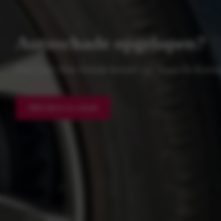
Autoschade opgelopen?
Kies voor Slim Schade herstel van Maas-De Konin
Meld direct uw schade