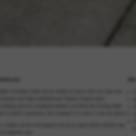
adeherstel
Slim
tijd vervelend. Zeker als de schade zo erg is, dat u uw auto niet
2
t handen met Slim Schadeherstel. Kleine of grote deuk,
S
elukkig staan de schadespecialisten van Maas-De Koning altijd
V
el en perfect spuitwerk. Het resultaat? Uw auto is weer als nieuw!
V
*
t. Omdat wij het vervangend vervoer in eigen beheer hebben zijn
o
 vervangende auto.