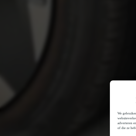
We gebruiken
websiteverke
adverteren e
of die ze he