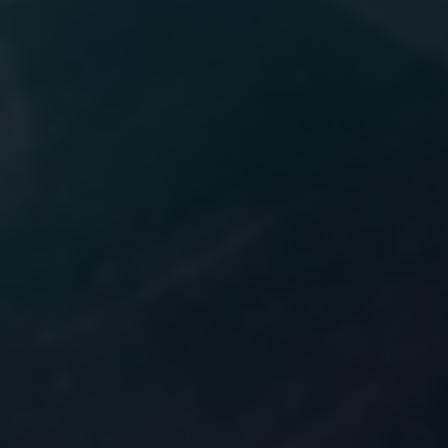
UPRA Private Lease
lijke acties
n
gens