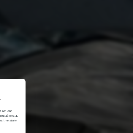
s
en om ons
social media,
eft verstrekt