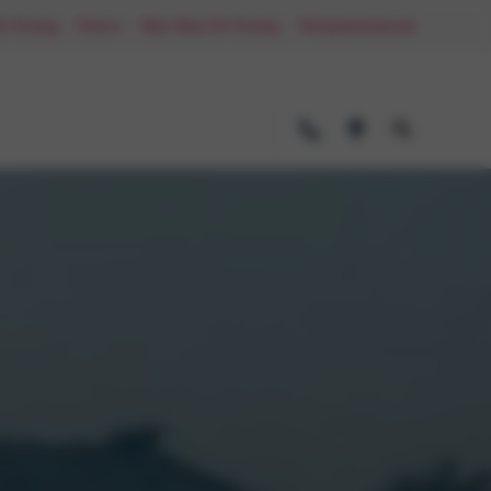
De Koning
Nieuws
Mijn Maas-De Koning
Werkplaatsafspraak