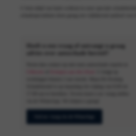
U bent altijd van harte welkom in onze speciale schadeherst
schadespecialisten doen graag een vrijblijvend aanbod voor 
Heeft u een vraag of ontvangt u graag
advies over autoschade herstel?
Neem dan contact op met onze autoschade experts in
Uithoorn
of
Krimpen aan den IJssel
. U krijgt op
werkdagen binnen 2 uur reactie. Maas-De Koning
Schadeherstel is op maandag t/m vrijdag van 8.00 tot
17.00 uur te bereiken. Tevens kunt u uw vraag stellen
via de WhatsApp. We helpen u graag!
Stel uw vraag via de WhatsApp