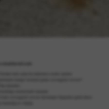
 schadeherstel actie
e
deukje halve prijs bij uitdeuken zonder spuiten
potrepair bumper inclusief gratis vervangend vervoer*
elg reparaties
oordelige stormschade reparatie
Gratis vervangend vervoer bij bumper bijspuiten geldt alleen
p maandag en vrijdag.