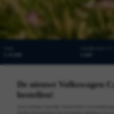
Vanaf
Zakelijke lease (**)
€ 35.890
€ 669
De nieuwe Volkswagen Ca
bestellen!
Geen werkdag is hetzelfde. Daarom heeft u een bedrijfswage
Flexible biedt standaard vijf volwaardige zitplaatsen voor u