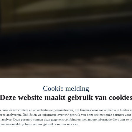
Cookie melding
Deze website maakt gebruik van cookie
 cookies om content en advertenties te personaliseren, om functies voor social media te bieden 
er te analyseren. Ook delen we informatie over uw gebruik van onze site met onze partners voor 
n analyse. Deze partners kunnen deze gegevens combineren met andere informatie die u aan ze he
bben verzameld op basis van uw gebruik van hun services.