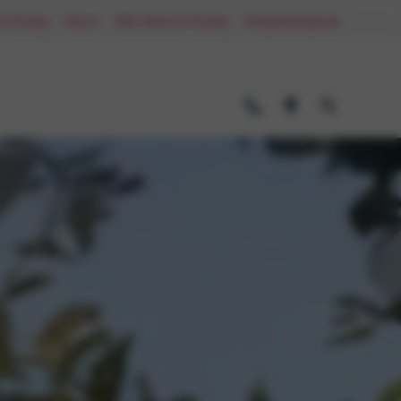
De Koning
Nieuws
Mijn Maas-De Koning
Werkplaatsafspraak