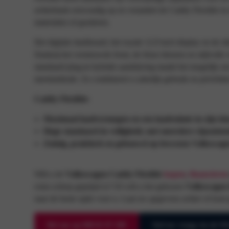
achterbank eenvoudig op en verandert de Caddy Flexible in 
materialen of goederen.
Het digitale dashboard, het royale 12,9 inch display en de s
Dankzij het vernieuwde front, de frisse kleuren en stijlvolle
standaard plug-in hybride aandrijving maakt het mogelijk om
meetmethode. Zo combineert u zakelijk gebruik en privéritte
Caddy Flexible
:
Maximaal laadvermogen en een laadruimte in zijn kl
Hoge standaard in veiligheid, met meerdere rijassiste
Zuinig, praktisch en gebouwd op bewezen Volkswagen
Wilt u de
Volkswagen Caddy Flexible
kopen
,
financieren
extra scherp geprijsd is? Of wilt u het gekozen
Volkswagen 
naar de beste optie voor u. Laat uw gegevens achter of kom
Bel ons op 088 02 07 200
Stel uw vraag via de 