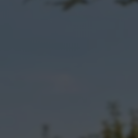
UPRA Private Lease
lijke acties
n
gens