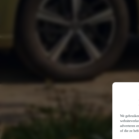
We gebruiken
websiteverke
adverteren e
of die ze he