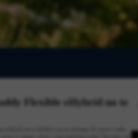
ddy Flexible eHybrid nu te
n nodig die net zo flexibel is als uw planning. De nieuwe Caddy
w gezin of collega’s. Heeft u extra laadruimte nodig? Dan klapt u de