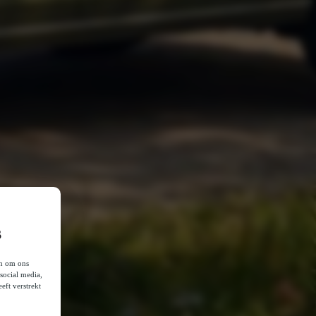
s
en om ons
social media,
eft verstrekt