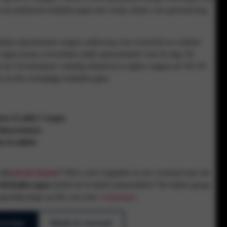
een praktische bedrijfswagen met volop ruimte voor gereedschap,
limme rijassistenten zorgen onderweg voor overzicht en comfort.
 velgen komt u bovendien altijd representatief voor de dag. De
 tot 116 kilometer volledig elektrisch te rijden volgens de WLTP-
n in één veelzijdige bedrijfswagen.
asse (Caddy Cargo)
;
ntiesystemen
;
 kwaliteit
.
of
private leasen
?
Wilt u snel wegrijden in een voorraad auto die
Bedrijfswagen
model tot in detail samenstellen? We kijken graag
 gezellig langs op één van onze
vestigingen
.
WhatsApp
Bekijk de voorraad