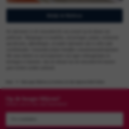
Bekijk de Multivan
De informatie in dit nieuwsbericht was actueel op de datum van
publicatie. Wijzigingen in modellen, uitvoeringen, prijzen, technische
specificaties, afbeeldingen, of andere informatie zijn te allen tijde
voorbehouden. Genoemde prijzen betreffen consumentenadviesprijzen.
Het staat dealers en servicepartners vrij eigen verkoopprijzen en
kortingen te hanteren. Aan de inhoud van dit nieuwsbericht kunnen
geen rechten worden ontleend.
Home
Volkswagen Multivan nu leverbaar als rijk uitgeruste Bulli Edition
Op de hoogte blijven?
Schrijf u nu in voor onze nieuwsbrief
Uw
e-
mailadres