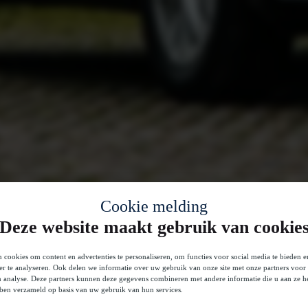
Cookie melding
Deze website maakt gebruik van cookie
 cookies om content en advertenties te personaliseren, om functies voor social media te bieden 
er te analyseren. Ook delen we informatie over uw gebruik van onze site met onze partners voor 
n analyse. Deze partners kunnen deze gegevens combineren met andere informatie die u aan ze he
bben verzameld op basis van uw gebruik van hun services.