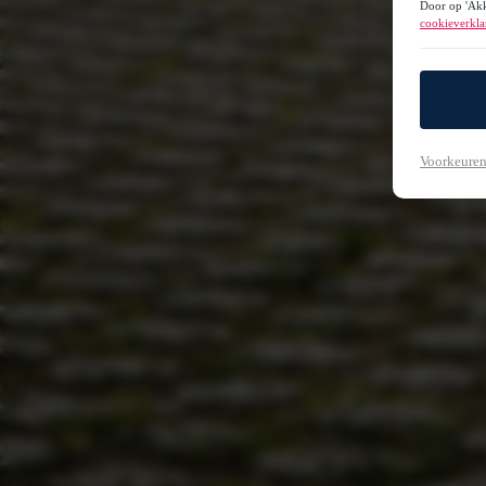
Door op 'Akk
cookieverkla
Voorkeuren