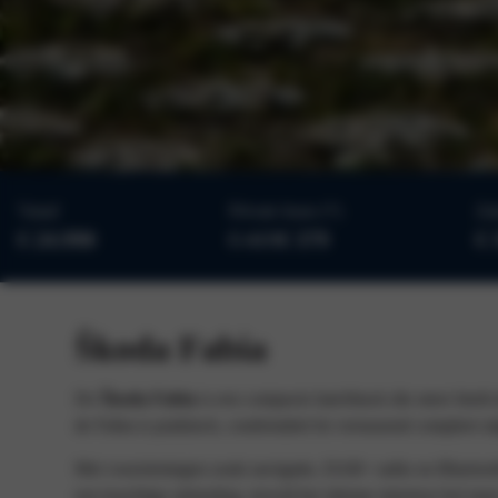
Vanaf
Private lease (*)
Zak
€ 24.990
€ 419
€ 379
€ 
Škoda Fabia
De
Škoda Fabia
is een compacte hatchback die meer biedt d
de Fabia is praktisch, comfortabel én verrassend compleet ui
Met voorzieningen zoals navigatie, DAB+ radio en Bluetooth 
een krachtige uitstraling, terwijl het slimme interieur bol staa