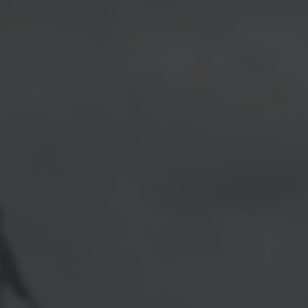
UPRA Private Lease
lijke acties
n
gens