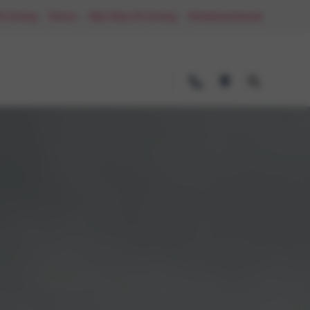
De Koning
Nieuws
Mijn Maas-De Koning
Werkplaatsafspraak