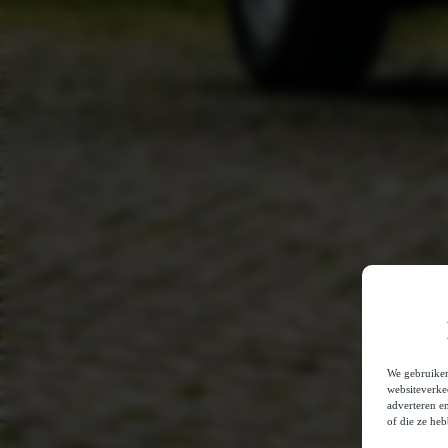
We gebruiken
websiteverke
adverteren e
of die ze he