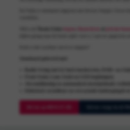
De Fabia is standaard uitgerust met diverse Simply Clever-f
voordelen.
Wilt u de
Škoda Fabia
kopen
,
financieren
of
private leas
kijken graag naar de beste optie voor u. Laat uw gegevens 
Kunt u niet wachten om in te stappen?
Standaard geleverd met:
Radio Swing met 6,5 inch touchscreen, DAB+ en 4 lu
Front Assist, Lane Assist en LED-koplampen
;
Airconditioning en automatisch inschakelende verlich
Elektrisch verstelbare en verwarmde buitenspiegels in
Bel ons op 088 02 07 200
Stel uw vraag via de 