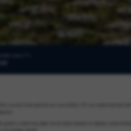
elijke lease (**)
399
an u op het eerste gezicht zou verwachten. Of u nu onderweg bent met h
tgerust.
geniet u onderweg altijd van de juiste muziek en slimme connectivitei
t van handige details.