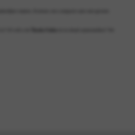
 makkelijker maken. Kortom: een compacte auto met grootse
 is? Of wilt u de
Škoda Fabia
tot in detail samenstellen? We