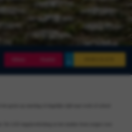
INRUILEN
Offerte
Proefrit
et gezin op zaterdag of dagelijks rijdt naar werk of school
t. De LED dagrijverlichting en het strakke front zorgen voor