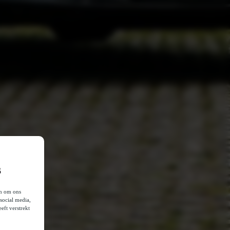
s
en om ons
social media,
eft verstrekt