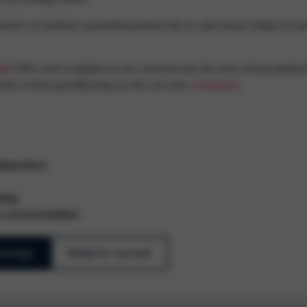
uncties en moderne assistentiesystemen die uw rijervaring veiliger en
en
?
Wilt u snel wegrijden in een voorraad auto die extra scherp geprijsd
achter of kom gezellig langs op één van onze
vestigingen
.
idsprekers
;
ting
;
 carrosseriekleur
.
WhatsApp
Bekijk de voorraad