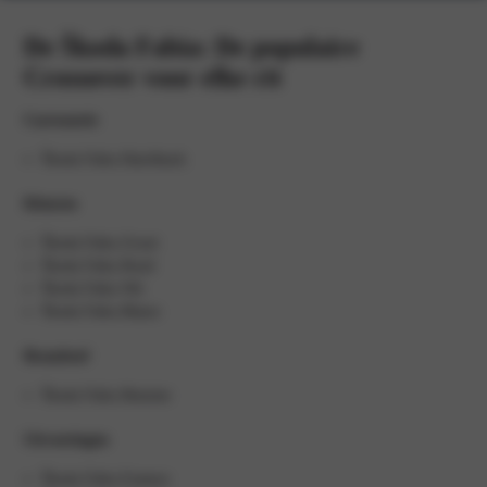
De Škoda Fabia: De populaire
Crossover voor elke rit
Carrosserie
Škoda Fabia Hatchback
Kleuren
Škoda Fabia Zwart
Škoda Fabia Rood
Škoda Fabia Wit
Škoda Fabia Blauw
Brandstof
Škoda Fabia Benzine
Uitvoeringen
Škoda Fabia Essence