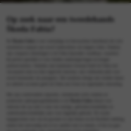
Op zoek naar een tweedehands
Škoda Fabia?
De
Škoda Fabia
is een veelzijdige en betrouwbare hatchback die zich
moeiteloos aanpast aan zowel stadsverkeer als langere ritten. Dankzij
zijn compacte afmetingen is de Fabia bijzonder wendbaar, waardoor
hij perfect geschikt is voor drukke stadsomgevingen en krappe
parkeerruimtes. Ondanks zijn handzame formaat biedt de Fabia een
verrassend ruim en slim ingericht interieur, met voldoende plek voor
zowel bestuurder als passagiers. Het moderne design met strakke lijnen
en subtiele accenten geeft de Fabia een frisse en eigentijdse uitstraling.
Met zijn comfortabele zitpositie, uitstekende zicht rondom en
praktische opbergmogelijkheden is de
Škoda Fabia
ideaal voor
iedereen die op zoek is naar een zuinige, gebruiksvriendelijke en
onderhoudsvriendelijke auto voor dagelijks gebruik. De royale
bagageruimte een van de grootste in zijn klasse en de flexibele indeling
maken het eenvoudig om al uw spullen mee te nemen, of het nu gaat