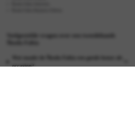
Škoda Fabia Selection
Škoda Fabia Business Edition
Veelgestelde vragen over een tweedehands
Škoda Fabia
Wat maakt de Škoda Fabia een goede keuze als
occasion?
Is de Škoda Fabia geschikt voor gezinnen?
Wat zijn de veiligheidskenmerken van de Škoda
Fabia?
Is de Škoda Fabia verkrijgbaar met hybride of
elektrische aandrijving?