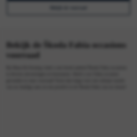
Bekijk de voorraad
Bekijk de Škoda Fabia occasions
voorraad
Bij Maas-De Koning vindt u een breed aanbod Škoda Fabia occasions
in diverse uitvoeringen en bouwjaren. Heeft u uw Fabia occasion
gevonden in onze voorraad? Kom dan langs voor een scherpe taxatie
van uw huidige auto en een proefrit in de Škoda Fabia van uw keuze!