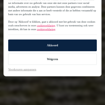
we informatie over uw gebruik van onze site met onze partners voor social
media, adverteren en analyse. Deze partners kunnen deze gegevens combineren
met andere informatie die u aan ze heeft verstrekt of die ze hebben verzameld op
basis van uw gebruik van hun services.
Door op 'Akkoord' te klikken, gaat u akkoord met het gebruik van deze cookies
zoals omschreven in onze
cookieverklaring
. U kunt uw toestemming ook weer
intrekken, dit kan in onze
cookieverklaring
.
Akkoord
Weigeren
Voorkeuren aanpassen