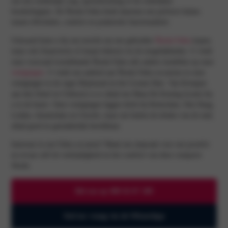
om een weekendje weg, sportuitrusting of de wekelijkse
boodschappen. De Škoda Fabia biedt daarmee een perfecte balans
tussen efficiëntie, comfort en praktische functionaliteit.
Uiteraard kunt u bij ons terecht om een gebruikte
Škoda Fabia
kopen,
maar ook financieren of leasen behoort tot de mogelijkheden. U vindt
onze voorraad tweedehands Škoda Fabia alle andere modellen op onze
vestigingen
. U vindt ons aanbod aan Škoda Fabia occasions in onze
vestigingen in de regio Rijnmond en het Groene Hart. Van Krimpen
aan den IJssel tot Uithoorn is er altijd een Maas-De Koning locatie bij
u in de buurt. Onze vestigingen liggen dicht bij Rotterdam, Den Haag,
Leiden, Amsterdam en Utrecht, maar net buiten de drukte van de stad,
altijd goed en gemakkelijk bereikbaar.
Interesse in een Fabia occasion? Maak een afspraak voor een proefrit
en ervaar zelf de veelzijdigheid en het comfort van deze compacte
Skoda.
Bel ons op 088 02 07 200
Stel uw vraag via de WhatsApp