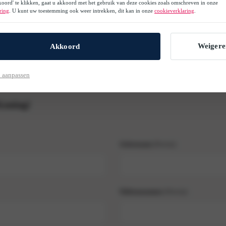
oord' te klikken, gaat u akkoord met het gebruik van deze cookies zoals omschreven in onze
ring
. U kunt uw toestemming ook weer intrekken, dit kan in onze
cookieverklaring
.
Weigere
Akkoord
 aanpassen
Koning!
(Vereist)
Achternaam
(Vereist)
Telefoonnummer