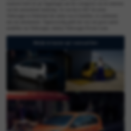
manieren heeft de up! bijgedragen aan het vormgeven van de toekomst
van het automobiele landschap. Zo was hij in 2017 de eerste
Volkswagen in Nederland die online was te bestellen, in combinatie
met een abonnement. Tegenwoordig geldt dat voor een groot aantal
modellen van Volkswagen, dankzij Volkswagen Private Lease.
Bekijk de laatste up! voorraad hier