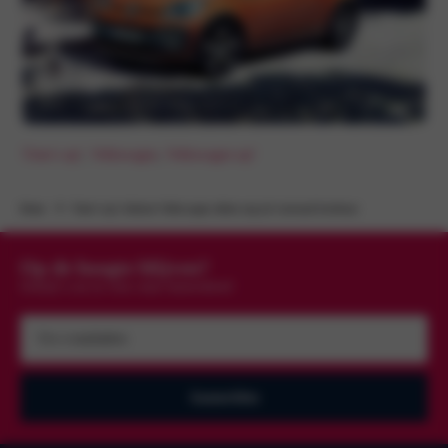
Time's up!
, 
Volkswagen
, 
Volkswagen up!
Home
Time’s up!: kleinste Volkswagen alleen nog uit voorraad leverbaar
Op de hoogte blijven?
Schrijf u nu in voor onze nieuwsbrief
Uw
e-
mailadres
(Vereist)