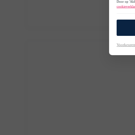
Door op 'Akk
cookieverkla
Voorkeuren