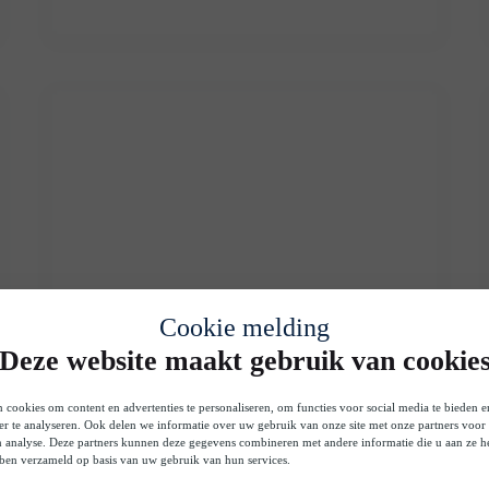
Cookie melding
Deze website maakt gebruik van cookie
 cookies om content en advertenties te personaliseren, om functies voor social media te bieden 
er te analyseren. Ook delen we informatie over uw gebruik van onze site met onze partners voor 
n analyse. Deze partners kunnen deze gegevens combineren met andere informatie die u aan ze he
bben verzameld op basis van uw gebruik van hun services.