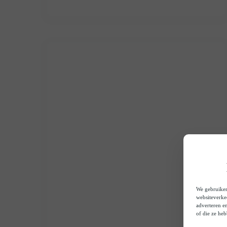
We gebruiken
websiteverke
adverteren e
of die ze he