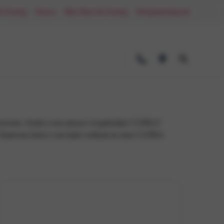
De Koning
Nieuws
Mijn Maas-De Koning
Werkplaatsafspraak
leveren. Zoekt u een nieuwe of gebruikte CUPRA?
est. Daarvoor bent u van harte welkom in onze CUPRA