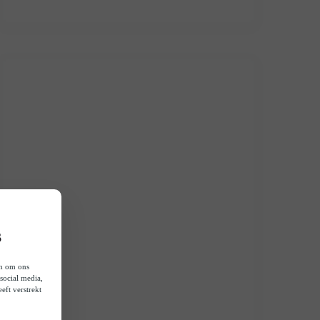
s
en om ons
social media,
eft verstrekt