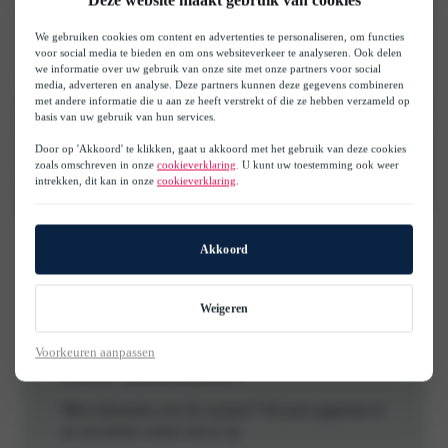
Deze website maakt gebruik van cookies
We gebruiken cookies om content en advertenties te personaliseren, om functies
voor social media te bieden en om ons websiteverkeer te analyseren. Ook delen
we informatie over uw gebruik van onze site met onze partners voor social
media, adverteren en analyse. Deze partners kunnen deze gegevens combineren
met andere informatie die u aan ze heeft verstrekt of die ze hebben verzameld op
basis van uw gebruik van hun services.
Door op 'Akkoord' te klikken, gaat u akkoord met het gebruik van deze cookies
zoals omschreven in onze
cookieverklaring
. U kunt uw toestemming ook weer
intrekken, dit kan in onze
cookieverklaring
.
Akkoord
Weigeren
Voorkeuren aanpassen
Meer informatie?
Meer informatie over de vacature? Vul jouw gegevens in
en wij nemen contact met je op.