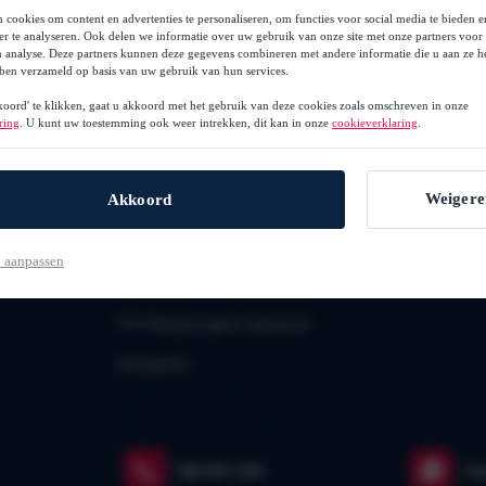
UPRA Private Lease
 cookies om content en advertenties te personaliseren, om functies voor social media te bieden 
lijke acties
er te analyseren. Ook delen we informatie over uw gebruik van onze site met onze partners voor 
Werkplaatsafspraak
Alles over ele
n analyse. Deze partners kunnen deze gegevens combineren met andere informatie die u aan ze he
n
bben verzameld op basis van uw gebruik van hun services.
Autoschadeherstel
Zakelijk leas
gens
oord' te klikken, gaat u akkoord met het gebruik van deze cookies zoals omschreven in onze
Volkswagen onderhoud
Shortlease &
ring
. U kunt uw toestemming ook weer intrekken, dit kan in onze
cookieverklaring
.
Audi onderhoud
Lease a Bike
Weigere
Akkoord
SEAT onderhoud
Diensten
CUPRA onderhoud
 aanpassen
Škoda onderhoud
VW Bedrijfswagens onderhoud
Accessoires
088 020 7200
Stu