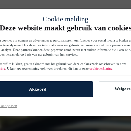
Cookie melding
Deze website maakt gebruik van cookie
 cookies om content en advertenties te personaliseren, om functies voor social media te bieden 
er te analyseren. Ook delen we informatie over uw gebruik van onze site met onze partners voor 
n analyse. Deze partners kunnen deze gegevens combineren met andere informatie die u aan ze he
bben verzameld op basis van uw gebruik van hun services.
oord' te klikken, gaat u akkoord met het gebruik van deze cookies zoals omschreven in onze
ring
. U kunt uw toestemming ook weer intrekken, dit kan in onze
cookieverklaring
.
Weigere
Akkoord
 aanpassen