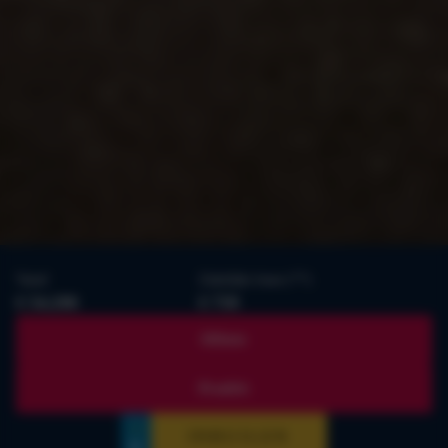
Vanaf
Zakelijke lease (**)
€ 54.290
€ 759
Offerte
Proefrit
INRUILEN