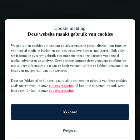
Cookie melding
Deze website maakt gebruik van cookies
We gebruiken cookies om content en advertenties te personaliseren, om functies
voor social media te bieden en om ons websiteverkeer te analyseren. Ook delen
we informatie over uw gebruik van onze site met onze partners voor social
media, adverteren en analyse. Deze partners kunnen deze gegevens combineren
met andere informatie die u aan ze heeft verstrekt of die ze hebben verzameld op
basis van uw gebruik van hun services.
Door op 'Akkoord' te klikken, gaat u akkoord met het gebruik van deze cookies
zoals omschreven in onze
cookieverklaring
. U kunt uw toestemming ook weer
intrekken, dit kan in onze
cookieverklaring
.
Akkoord
Weigeren