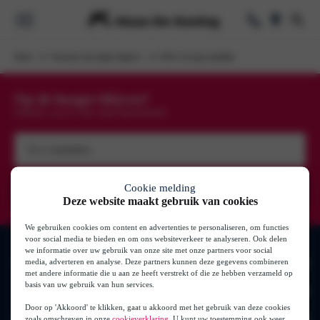
Home
Voorraad actie tegels Pagina's
BWG toCargo modellen
Voorraad
Op de hoogte blijven?
oorraad
Schrijf u nu in voor onze nieuwsbrief
k
e Lease
Uw
Elektrisch & Hy
e-
mailadres
(Vereist)
Cookie melding
Private Lease
Deze website maakt gebruik van cookies
se
We gebruiken cookies om content en advertenties te personaliseren, om functies
se
voor social media te bieden en om ons websiteverkeer te analyseren. Ook delen
Zakelijk
we informatie over uw gebruik van onze site met onze partners voor social
media, adverteren en analyse. Deze partners kunnen deze gegevens combineren
Merken
s
ase
met andere informatie die u aan ze heeft verstrekt of die ze hebben verzameld op
basis van uw gebruik van hun services.
Onderhoud
Auto’s
Volkswagen
Door op 'Akkoord' te klikken, gaat u akkoord met het gebruik van deze cookies
Audi
zoals omschreven in onze
cookieverklaring
. U kunt uw toestemming ook weer
Onderhoud