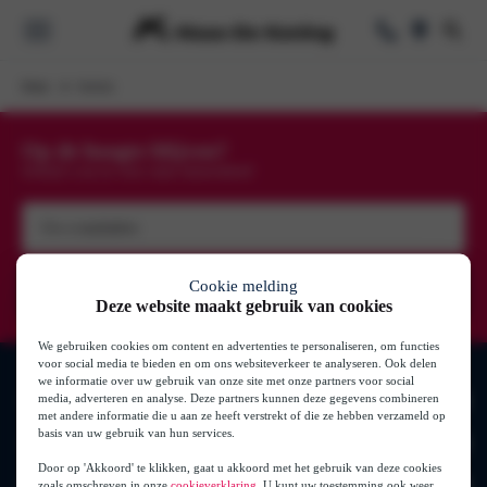
Home
Services
Voorraad
Op de hoogte blijven?
oorraad
Schrijf u nu in voor onze nieuwsbrief
k
e Lease
Uw
Elektrisch & Hy
e-
mailadres
(Vereist)
Cookie melding
Private Lease
Deze website maakt gebruik van cookies
se
We gebruiken cookies om content en advertenties te personaliseren, om functies
se
voor social media te bieden en om ons websiteverkeer te analyseren. Ook delen
Zakelijk
we informatie over uw gebruik van onze site met onze partners voor social
media, adverteren en analyse. Deze partners kunnen deze gegevens combineren
Merken
s
ase
met andere informatie die u aan ze heeft verstrekt of die ze hebben verzameld op
basis van uw gebruik van hun services.
Onderhoud
Auto’s
Volkswagen
Door op 'Akkoord' te klikken, gaat u akkoord met het gebruik van deze cookies
Audi
zoals omschreven in onze
cookieverklaring
. U kunt uw toestemming ook weer
Onderhoud