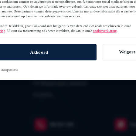
 cookies om content en advertenties te personaliseren, om functies voor social media te bieden 
UPRA Private Lease
Werkplaatsafspraak
Alles over ele
er te analyseren. Ook delen we informatie over uw gebruik van onze site met onze partners voor 
lijke acties
n analyse. Deze partners kunnen deze gegevens combineren met andere informatie die u aan ze he
Autoschadeherstel
Zakelijk leas
bben verzameld op basis van uw gebruik van hun services.
n
gens
oord' te klikken, gaat u akkoord met het gebruik van deze cookies zoals omschreven in onze
Volkswagen onderhoud
Shortlease &
ring
. U kunt uw toestemming ook weer intrekken, dit kan in onze
cookieverklaring
.
Audi onderhoud
Lease a Bike
SEAT onderhoud
Diensten
Weigere
Akkoord
CUPRA onderhoud
 aanpassen
Škoda onderhoud
VW Bedrijfswagens onderhoud
Accessoires
088 020 7200
Stu