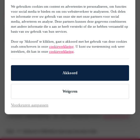
We gebruiken cookies om content en advertenties te personaliseren, om functies
voor social media te bieden en om ons websiteverkeer te analyseren. Ook delen
we informatie over uw gebruik van onze site met onze partners voor social
media, adverteren en analyse. Deze partners kunnen deze gegevens combineren
met andere informatie die u aan ze heeft verstrekt of die ze hebben verzameld op
basis van uw gebruik van hun services.
Interesse in een CUPRA?
s
Door op 'Akkoord' te klikken, gaat u akkoord met het gebruik van deze cookies
zoals omschreven in onze
cookieverklaring
. U kunt uw toestemming ook weer
intrekken, dit kan in onze
cookieverklaring
.
De informatie in dit nieuwsbericht was actueel op de datum van
publicatie. Wijzigingen in modellen, uitvoeringen, prijzen, technische
specificaties, afbeeldingen, of andere informatie zijn te allen tijde
voorbehouden. Genoemde prijzen betreffen consumentenadviesprijzen.
Akkoord
Het staat dealers en servicepartners vrij eigen verkoopprijzen en
kortingen te hanteren. Aan de inhoud van dit nieuwsbericht kunnen
Weigeren
geen rechten worden ontleend.
* Alle prijzen in dit nieuwsbericht zijn, tenzij anders vermeld inclusief
Voorkeuren aanpassen
BTW, BPM, kosten rijklaarmaken, recyclingbijdrage, legeskosten en
eventuele beheerbijdrage. Zie voor verkoopinformatie
cupraofficial.nl
.
Home
Vernieuwde CUPRA Born komt eraan met nieuwe looks