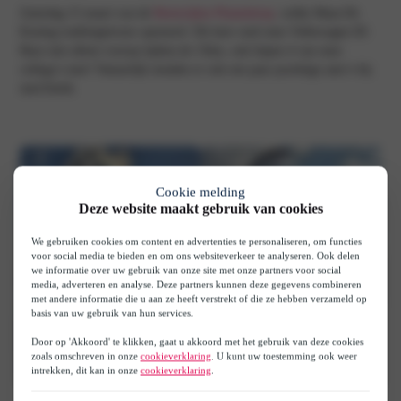
Zaterdag 15 maart was de
Reeuwijkse Plassenloop
, welke Maas-De
Acties
Koning traditiegetrouw sponsord. Dit keer reed onze Volkswagen ID.
Buzz niet alleen voorop tijdens de 15km, ook liepen 4 van onze
collega’s mee! Natuurlijk stonden er ook een paar prachtige auto’s bij
Vestigingen
start/finish.
Contact
registratie
Cookie melding
Deze website maakt gebruik van cookies
We gebruiken cookies om content en advertenties te personaliseren, om functies
e
voor social media te bieden en om ons websiteverkeer te analyseren. Ook delen
we informatie over uw gebruik van onze site met onze partners voor social
media, adverteren en analyse. Deze partners kunnen deze gegevens combineren
met andere informatie die u aan ze heeft verstrekt of die ze hebben verzameld op
basis van uw gebruik van hun services.
Door op 'Akkoord' te klikken, gaat u akkoord met het gebruik van deze cookies
zoals omschreven in onze
cookieverklaring
. U kunt uw toestemming ook weer
intrekken, dit kan in onze
cookieverklaring
.