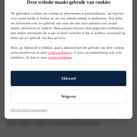
Deze website maakt gebruik van cookies
Bedrijfswagens modellen. Daarnaast komt er een verdieping van
2
2900m
vol met occasions, een moderne werkplaats met 25 bruggen en
We gebruiken cookies om content en advertenties te personaliseren, om functies
een sfeervolle Driver Lounge. De bestaande Audi- en Audi RS-locatie
voor social media te bieden en om ons websiteverkeer te analyseren. Ook delen
we informatie over uw gebruik van onze site met onze partners voor social
aan de Grote Esch 60 blijft behouden – alle merken zijn straks binnen
media, adverteren en analyse. Deze partners kunnen deze gegevens combineren
een straal van 400 meter te vinden.
s
met andere informatie die u aan ze heeft verstrekt of die ze hebben verzameld op
basis van uw gebruik van hun services.
Wachten zonder dat het zo voelt
Door op 'Akkoord' te klikken, gaat u akkoord met het gebruik van deze cookies
zoals omschreven in onze
cookieverklaring
. U kunt uw toestemming ook weer
Het hart van de vestiging is de Driver Lounge. Hier kunnen klanten
intrekken, dit kan in onze
cookieverklaring
.
ontspannen in een huiselijke sfeer, met snelle wifi, fijne werkplekken
en goede koffie met een vers broodje. Ook aan kinderen is gedacht.
Alles staat in teken van sfeer, beleving en gastvrijheid.
Akkoord
Opening eind 2025
Weigeren
De verbouwing start op 1 juli 2025. In het vierde kwartaal opent
Maas-De Koning officieel de deuren van het Driver House. Met deze
Voorkeuren aanpassen
stap neemt Maas-De Koning een leidende positie in binnen de nieuwe,
klantgerichte dealerstructuur van de organisatie van Volkswagen,
SEAT, Škoda, CUPRA en Volkswagen Bedrijfswagens.