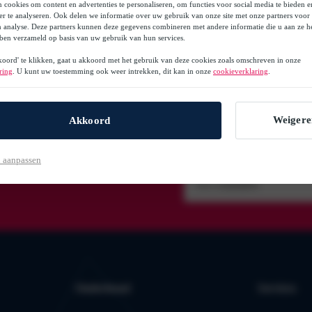
 cookies om content en advertenties te personaliseren, om functies voor social media te bieden 
er te analyseren. Ook delen we informatie over uw gebruik van onze site met onze partners voor 
n analyse. Deze partners kunnen deze gegevens combineren met andere informatie die u aan ze he
bben verzameld op basis van uw gebruik van hun services.
oord' te klikken, gaat u akkoord met het gebruik van deze cookies zoals omschreven in onze
ring
. U kunt uw toestemming ook weer intrekken, dit kan in onze
cookieverklaring
.
Weigere
Akkoord
!
 aanpassen
Uw
e-
mailadres
(Vereist)
Onderhoud
Services