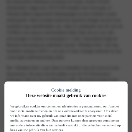
het natuursteen Obsidiaan en bestaat uit fraaie, zwarte 19 inch
lichtmetalen velgen met 235/35 R19 banden voor extra grip, in
Obsidian Black uitgevoerde buitenspiegels en een eveneens zwarte
achterspoiler. Deze accenten zetten het sportieve design van de Leon-
modellen nog nadrukkelijker aan, zeker in combinatie met de voor de
s
CUPRA Leon nieuwe exterieurkleur Dark Void, die nu voor alle
uitvoeringen te kiezen is (meerprijs € 1.245). Aanvullend krijgt de
Business-uitvoering als onderdeel van het ‘Obsidian Pack’ ook nog
instelbare dempers (DCC), een met 15 mm verlaagd onderstel en een
verstevigde stabilisatorstang achter.
Het ‘Obsidian Pack’ is per direct te bestellen voor de Leon en Leon
Sportstourer. De prijs van het pakket voor de VZ Performance
bedraagt € 495 en voor de Business € 995. Het klantvoordeel loopt
daarbij op tot € 2.070.
Cookie melding
Deze website maakt gebruik van cookies
We gebruiken cookies om content en advertenties te personaliseren, om functies
voor social media te bieden en om ons websiteverkeer te analyseren. Ook delen
we informatie over uw gebruik van onze site met onze partners voor social
media, adverteren en analyse. Deze partners kunnen deze gegevens combineren
met andere informatie die u aan ze heeft verstrekt of die ze hebben verzameld op
basis van uw gebruik van hun services.