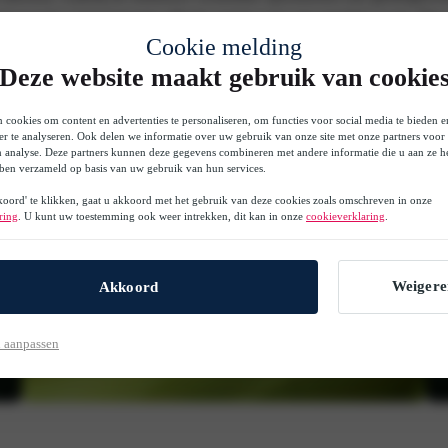
crovezel. Limoengroene stiksels zorgen voor een sportief accent. Het op
erforeerd leder beklede sportstuur. Verder heeft elke Enyaq RS een Dig
Cookie melding
reality head-up display, Area View camera en CANTON sound system
Deze website maakt gebruik van cookie
 cookies om content en advertenties te personaliseren, om functies voor social media te bieden 
er te analyseren. Ook delen we informatie over uw gebruik van onze site met onze partners voor 
n analyse. Deze partners kunnen deze gegevens combineren met andere informatie die u aan ze he
bben verzameld op basis van uw gebruik van hun services.
oord' te klikken, gaat u akkoord met het gebruik van deze cookies zoals omschreven in onze
ring
. U kunt uw toestemming ook weer intrekken, dit kan in onze
cookieverklaring
.
Weigere
Akkoord
 aanpassen