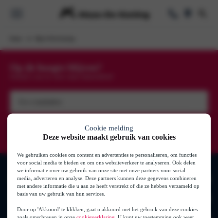
Home
Mijn M De Koning
Voorraad
Op de hoogte blijven?
oorraad
Schrijf u nu in voor onze nieuwsbrief
k
e Lease
Uw
Elektrisch & Hy
e-
mailadres
(Vereist)
Cookie melding
Private Lease
Deze website maakt gebruik van cookies
se
We gebruiken cookies om content en advertenties te personaliseren, om functies
se
voor social media te bieden en om ons websiteverkeer te analyseren. Ook delen
Zakelijk
we informatie over uw gebruik van onze site met onze partners voor social
media, adverteren en analyse. Deze partners kunnen deze gegevens combineren
Merken
s
ase
met andere informatie die u aan ze heeft verstrekt of die ze hebben verzameld op
basis van uw gebruik van hun services.
Onderhoud
Auto’s
Volkswagen
Door op 'Akkoord' te klikken, gaat u akkoord met het gebruik van deze cookies
Audi
zoals omschreven in onze
cookieverklaring
. U kunt uw toestemming ook weer
Onderhoud