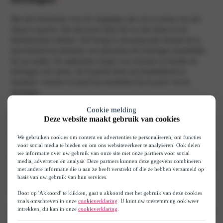
Met alle leermeester over de vestigingen zijn wij in contact om met
elkaar te sparren. Het zijn korte lijnen die we met elkaar en de
bedrijfstrainers hebben. Zelf draag ik ook graag mijn steentje bij in
bijvoorbeeld het bedenken van opdrachten die leerlingen maandelijks
bij ons maken. De opdrachten zorgen voor structuur en houden de
leerlingen ook scherp. De Academy biedt mij duidelijkheid en
openheid, waardoor ik goed kan meedenken bij de groei van de
leerlingen.
Cookie melding
Deze website maakt gebruik van cookies
We gebruiken cookies om content en advertenties te personaliseren, om functies
voor social media te bieden en om ons websiteverkeer te analyseren. Ook delen
we informatie over uw gebruik van onze site met onze partners voor social
media, adverteren en analyse. Deze partners kunnen deze gegevens combineren
met andere informatie die u aan ze heeft verstrekt of die ze hebben verzameld op
basis van uw gebruik van hun services.
Door op 'Akkoord' te klikken, gaat u akkoord met het gebruik van deze cookies
zoals omschreven in onze
cookieverklaring
. U kunt uw toestemming ook weer
intrekken, dit kan in onze
cookieverklaring
.