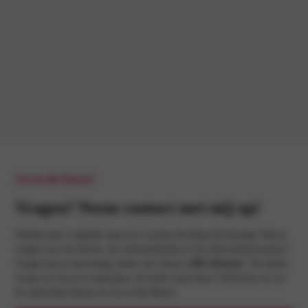
Get in the Buzzz!
Vragen? Neem contact met mij op!
Ontdek jouw volgende stap in je carrière bij Maas-De Koning! Heb je
vragen over de functie, de werkzaamheden of de sollicitatieprocedure?
Vragen kan je eenvoudig stellen aan Chiara
| HR Adviseur
. We kijken
ernaar uit om je te ontmoeten, de koffie staat klaar! Solliciteer nu via
de sollicitatie-button en Get in the Buzzz!