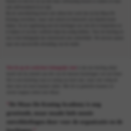
binnen en durven zij op den duur zelfstandig keuzes te maken en daar
ook zelfverzekerd in te zijn.
Bij de ontwikkeling hoort niet alleen het werk dat zij bij Maas-De
Koning verrichten, maar ook school en huiswerk wat daarbij komt
kijken. Ik zit regelmatig met de leerlingen om ook dit te bespreken en
te kijken of zij hier wellicht hulp bij nodig hebben. Voor de leerling en
ons is het belangrijk dat schoolwerk niet achterblijft. We streven samen
naar een succesvolle afronding van de studie.
Wat ik op de werkvloer belangrijk vind
is dat een leerling altijd
beseft dat hij sleutelt aan één van de duurste bezittingen van een klant.
Dit is een bezitting waar je zuinig op moet zijn, maar ook veilig de
deur mee uit moet kunnen rijden. Met dit in gedachte kunnen we
mooie stappen zetten met elkaar.
“
De Maas-De Koning Academy is nog
groeiende, maar maakt hele mooie
ontwikkelingen door voor de organisatie en de
leerlingen.
”