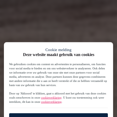
Cookie melding
Deze website maakt gebruik van cookies
We gebruiken cookies om content en advertenties te personaliseren, om functies
voor social media te bieden en om ons websiteverkeer te analyseren. Ook delen
we informatie over uw gebruik van onze site met onze partners voor social
media, adverteren en analyse. Deze partners kunnen deze gegevens combineren
met andere informatie die u aan ze heeft verstrekt of die ze hebben verzameld op
basis van uw gebruik van hun services.
Door op 'Akkoord' te klikken, gaat u akkoord met het gebruik van deze cookies
zoals omschreven in onze
cookieverklaring
. U kunt uw toestemming ook weer
intrekken, dit kan in onze
cookieverklaring
.