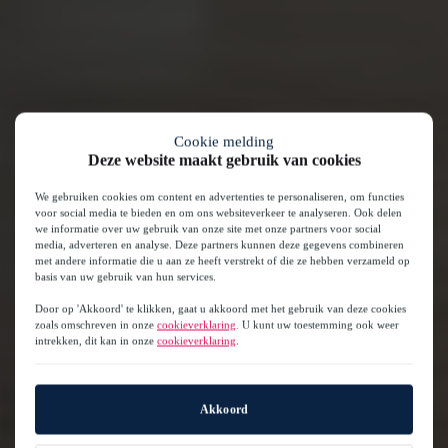
Cookie melding
Deze website maakt gebruik van cookies
We gebruiken cookies om content en advertenties te personaliseren, om functies
voor social media te bieden en om ons websiteverkeer te analyseren. Ook delen
we informatie over uw gebruik van onze site met onze partners voor social
media, adverteren en analyse. Deze partners kunnen deze gegevens combineren
met andere informatie die u aan ze heeft verstrekt of die ze hebben verzameld op
basis van uw gebruik van hun services.
Door op 'Akkoord' te klikken, gaat u akkoord met het gebruik van deze cookies
zoals omschreven in onze
cookieverklaring
. U kunt uw toestemming ook weer
intrekken, dit kan in onze
cookieverklaring
.
Akkoord