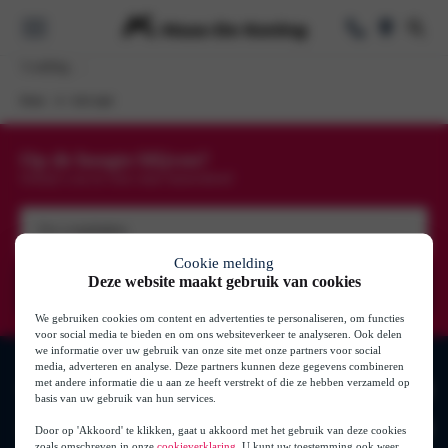
Loading …
Home
Actie tegel
Voorraad
oorraad
Op de hoogte blijven?
Schrijf u nu in voor onze nieuwsbrief
k
e Lease
Elektrisch & Hy
Uw
e-
mailadres
Cookie melding
Private Lease
(Vereist)
Deze website maakt gebruik van cookies
se
We gebruiken cookies om content en advertenties te personaliseren, om functies
se
voor social media te bieden en om ons websiteverkeer te analyseren. Ook delen
Zakelijk
we informatie over uw gebruik van onze site met onze partners voor social
media, adverteren en analyse. Deze partners kunnen deze gegevens combineren
s
ase
met andere informatie die u aan ze heeft verstrekt of die ze hebben verzameld op
Merken
basis van uw gebruik van hun services.
Onderhoud
Auto’s
Volkswagen
Door op 'Akkoord' te klikken, gaat u akkoord met het gebruik van deze cookies
zoals omschreven in onze
cookieverklaring
. U kunt uw toestemming ook weer