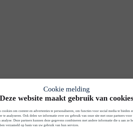
Cookie melding
Deze website maakt gebruik van cookie
 cookies om content en advertenties te personaliseren, om functies voor social media te bieden 
er te analyseren. Ook delen we informatie over uw gebruik van onze site met onze partners voor 
n analyse. Deze partners kunnen deze gegevens combineren met andere informatie die u aan ze he
bben verzameld op basis van uw gebruik van hun services.