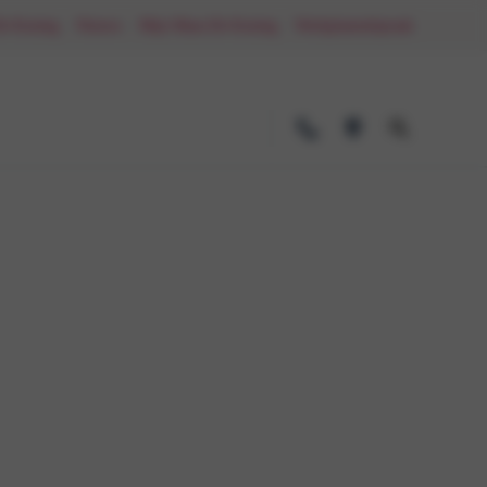
De Koning
Nieuws
Mijn Maas-De Koning
Werkplaatsafspraak