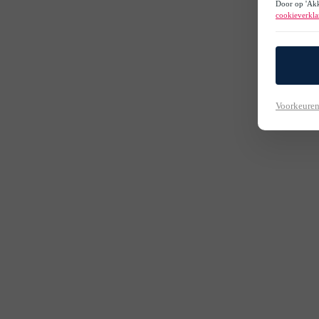
Door op 'Akk
cookieverkla
Voorkeuren