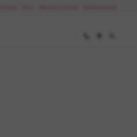
De Koning
Nieuws
Mijn Maas-De Koning
Werkplaatsafspraak