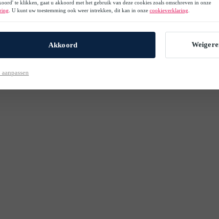
oord' te klikken, gaat u akkoord met het gebruik van deze cookies zoals omschreven in onze
ring
. U kunt uw toestemming ook weer intrekken, dit kan in onze
cookieverklaring
.
Weigere
Akkoord
 aanpassen