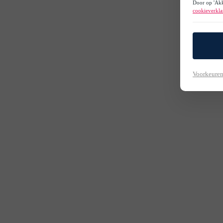
Door op 'Akk
cookieverkla
Voorkeuren