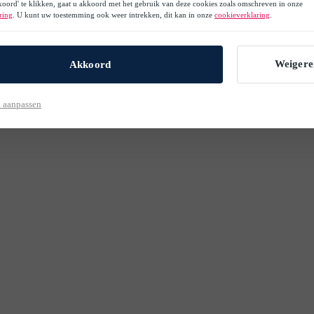
oord' te klikken, gaat u akkoord met het gebruik van deze cookies zoals omschreven in onze
ring
. U kunt uw toestemming ook weer intrekken, dit kan in onze
cookieverklaring
.
Weigere
Akkoord
 aanpassen