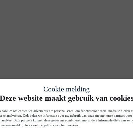
Cookie melding
Deze website maakt gebruik van cookie
 cookies om content en advertenties te personaliseren, om functies voor social media te bieden 
er te analyseren. Ook delen we informatie over uw gebruik van onze site met onze partners voor 
n analyse. Deze partners kunnen deze gegevens combineren met andere informatie die u aan ze he
bben verzameld op basis van uw gebruik van hun services.