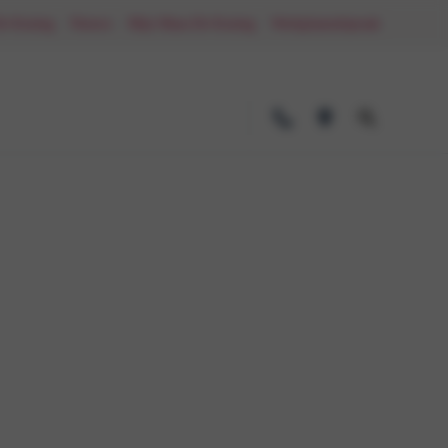
De Koning
Nieuws
Mijn Maas-De Koning
Werkplaatsafspraak