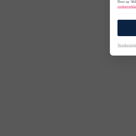
Door op 'Akk
cookieverkla
Voorkeuren