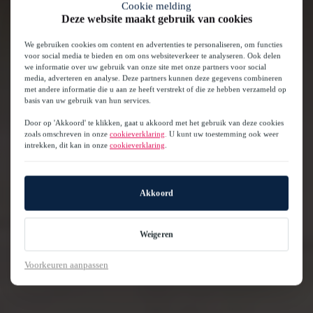
Cookie melding
Deze website maakt gebruik van cookies
We gebruiken cookies om content en advertenties te personaliseren, om functies
voor social media te bieden en om ons websiteverkeer te analyseren. Ook delen
we informatie over uw gebruik van onze site met onze partners voor social
media, adverteren en analyse. Deze partners kunnen deze gegevens combineren
met andere informatie die u aan ze heeft verstrekt of die ze hebben verzameld op
basis van uw gebruik van hun services.
Door op 'Akkoord' te klikken, gaat u akkoord met het gebruik van deze cookies
zoals omschreven in onze
cookieverklaring
. U kunt uw toestemming ook weer
intrekken, dit kan in onze
cookieverklaring
.
Akkoord
Weigeren
Voorkeuren aanpassen