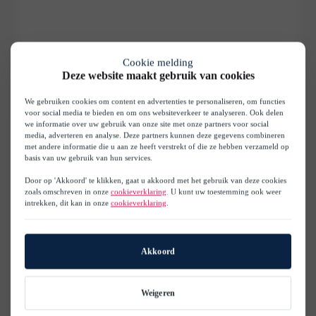
Cookie melding
Deze website maakt gebruik van cookies
We gebruiken cookies om content en advertenties te personaliseren, om functies
voor social media te bieden en om ons websiteverkeer te analyseren. Ook delen
we informatie over uw gebruik van onze site met onze partners voor social
media, adverteren en analyse. Deze partners kunnen deze gegevens combineren
met andere informatie die u aan ze heeft verstrekt of die ze hebben verzameld op
basis van uw gebruik van hun services.
Door op 'Akkoord' te klikken, gaat u akkoord met het gebruik van deze cookies
zoals omschreven in onze
cookieverklaring
. U kunt uw toestemming ook weer
intrekken, dit kan in onze
cookieverklaring
.
Akkoord
Weigeren