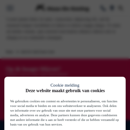
Lorem ipsum dolor sit amet, consectetur adipiscing elit, sed do
eiusmod tempor incididunt ut labore et dolore magna aliqua. Ut enim
ad minim veniam, quis nostrud exercitation ullamco laboris nisi ut
Voorraad
aliquip ex ea commodo consequat.
oorraad
Home
Audi A6. Audi Avant e-tron
k
e Lease
Elektrisch & Hy
Op de hoogte blijven?
Schrijf u nu in voor onze nieuwsbrief
Private Lease
se
Cookie melding
Uw
Deze website maakt gebruik van cookies
e-
se
mailadres
Zakelijk
(Vereist)
We gebruiken cookies om content en advertenties te personaliseren, om functies
voor social media te bieden en om ons websiteverkeer te analyseren. Ook delen
s
ase
we informatie over uw gebruik van onze site met onze partners voor social
media, adverteren en analyse. Deze partners kunnen deze gegevens combineren
Onderhoud
met andere informatie die u aan ze heeft verstrekt of die ze hebben verzameld op
basis van uw gebruik van hun services.