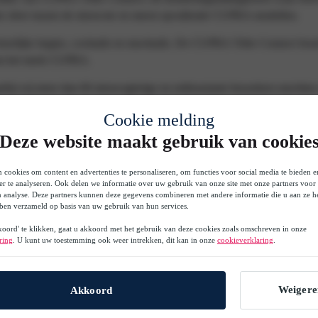
ke sfeer tussen de nieuwste en meest opvallende CUPRA-modellen.
heerlijke hapjes, cocktails en mocktails. De CUPRA Tribe Connect bood 
dom het merk CUPRA.
waarbij wij meer dan 60 nieuwsgierige en enthousiaste bezoekers mocht
Cookie melding
Deze website maakt gebruik van cookie
 cookies om content en advertenties te personaliseren, om functies voor social media te bieden 
er te analyseren. Ook delen we informatie over uw gebruik van onze site met onze partners voor 
n analyse. Deze partners kunnen deze gegevens combineren met andere informatie die u aan ze he
bben verzameld op basis van uw gebruik van hun services.
oord' te klikken, gaat u akkoord met het gebruik van deze cookies zoals omschreven in onze
ring
. U kunt uw toestemming ook weer intrekken, dit kan in onze
cookieverklaring
.
Weigere
Akkoord